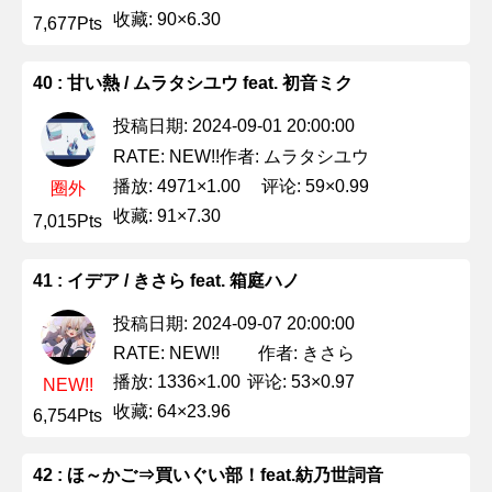
收藏: 90×6.30
7,677Pts
40 : 甘い熱 / ムラタシユウ feat. 初音ミク
投稿日期: 2024-09-01 20:00:00
作者: ムラタシユウ
RATE: NEW!!
播放: 4971×1.00
评论: 59×0.99
圈外
收藏: 91×7.30
7,015Pts
41 : イデア / きさら feat. 箱庭ハノ
投稿日期: 2024-09-07 20:00:00
作者: きさら
RATE: NEW!!
播放: 1336×1.00
评论: 53×0.97
NEW!!
收藏: 64×23.96
6,754Pts
42 : ほ～かご⇒買いぐい部！feat.紡乃世詞音