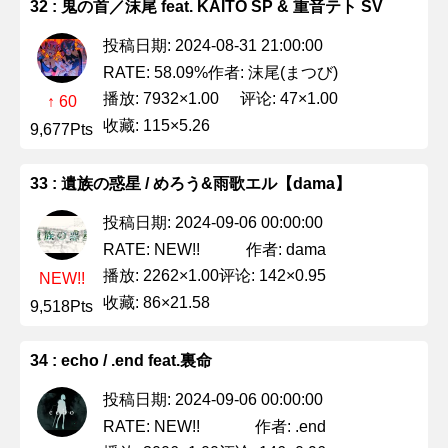
32 : 鬼の首／沫尾 feat. KAITO SP & 重音テト SV
投稿日期: 2024-08-31 21:00:00
作者: 沫尾(まつび)
RATE: 58.09%
播放: 7932×1.00
评论: 47×1.00
↑ 60
收藏: 115×5.26
9,677Pts
33 : 遺族の惑星 / めろう&雨歌エル【dama】
投稿日期: 2024-09-06 00:00:00
作者: dama
RATE: NEW!!
播放: 2262×1.00
评论: 142×0.95
NEW!!
收藏: 86×21.58
9,518Pts
34 : echo / .end feat.裏命
投稿日期: 2024-09-06 00:00:00
作者: .end
RATE: NEW!!