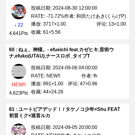
投稿日期: 2024-08-30 12:00:00
作者: 和田たけあき(くらげP)
RATE: -71.72%
播放: 3717×1.00
评论: 13×1.00
↓ 22
收藏: 61×5.56
4,641Pts
60 : ねぇ、神様。- efueichi feat.カゼヒキ,音街ウ
ナ,efuko(UTAU),ナースロボ_タイプT
投稿日期: 2024-09-06 04:00:00
作者: fh
RATE: NEW!!
播放: 891×1.00
评论: 47×0.96
NEW!!
收藏: 44×24.26
4,623Pts
61 : ユートピアデッド！ / タケノコ少年×Shu FEAT
初音ミク×巡音ルカ
投稿日期: 2024-09-05 20:00:00