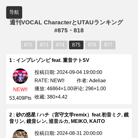
导航
週刊VOCAL CharacterとUTAUランキング
#875・818
872
873
874
875
876
877
1 : インプレゾンビ feat. 重音テトSV
投稿日期: 2024-09-04 19:00:00
作者: Adeliae
RATE: NEW!!
播放: 46864×1.00
评论: 296×1.00
NEW!!
收藏: 380×4.42
53,409Pts
2 : 砂の惑星 / ハチ（宮守文学remix）feat.初音ミク, 鏡
音リン, 鏡音レン, 巡音ルカ, MEIKO, KAITO
投稿日期: 2024-08-31 20:00:00