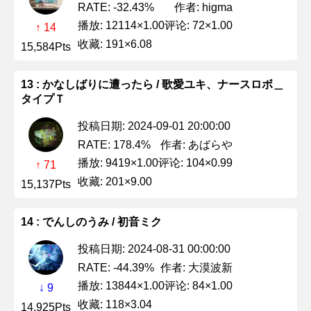
作者: higma
RATE: -32.43%
播放: 12114×1.00
评论: 72×1.00
↑ 14
收藏: 191×6.08
15,584Pts
13 : かなしばりに遭ったら / 歌愛ユキ、ナースロボ＿
タイプＴ
投稿日期: 2024-09-01 20:00:00
作者: あばらや
RATE: 178.4%
播放: 9419×1.00
评论: 104×0.99
↑ 71
收藏: 201×9.00
15,137Pts
14 : でんしのうみ / 初音ミク
投稿日期: 2024-08-31 00:00:00
作者: 大漠波新
RATE: -44.39%
播放: 13844×1.00
评论: 84×1.00
↓ 9
收藏: 118×3.04
14,925Pts