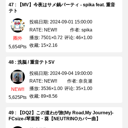
47 : 【MV】今夜はサメ鍋パーティ - spika feat. 重音
テト
投稿日期: 2024-09-01 15:00:00
作者: spika
RATE: NEW!!
播放: 7501×0.72
评论: 46×1.00
圈外
收藏: 15×2.16
5,654Pts
48 : 洗脳 / 重音テトSV
投稿日期: 2024-09-04 19:00:00
作者: 奈良瀬
RATE: NEW!!
播放: 3536×1.00
评论: 35×1.00
NEW!!
收藏: 89×8.56
5,625Pts
49 : 【DQ2】この道わが旅(My Road,My Journey)-
FCsize-/琴葉茜・葵【NEUTRINOカバー曲】