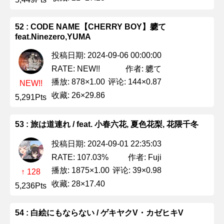
52 : CODE NAME【CHERRY BOY】軈て
feat.Ninezero,YUMA
投稿日期: 2024-09-06 00:00:00
作者: 軈て
RATE: NEW!!
播放: 878×1.00
评论: 144×0.87
NEW!!
收藏: 26×29.86
5,291Pts
53 : 旅は道連れ / feat. 小春六花, 夏色花梨, 花隈千冬
投稿日期: 2024-09-01 22:35:03
作者: Fuji
RATE: 107.03%
播放: 1875×1.00
评论: 39×0.98
↑ 128
收藏: 28×17.40
5,236Pts
54 : 白絵にもならない / ゲキヤクV・カゼヒキV