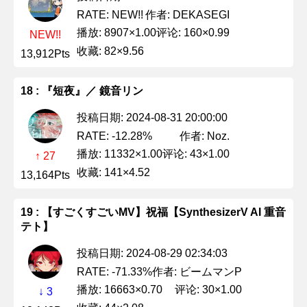
作者: DEKASEGI
RATE: NEW!!
播放: 8907×1.00
评论: 160×0.99
NEW!!
收藏: 82×9.56
13,912Pts
18 : 『短夜』／ 鏡音リン
投稿日期: 2024-08-31 20:00:00
作者: Noz.
RATE: -12.28%
播放: 11332×1.00
评论: 43×1.00
↑ 27
收藏: 141×4.52
13,164Pts
19 : 【すごくすごいMV】祝福【SynthesizerV AI 重音
テト】
投稿日期: 2024-08-29 02:34:03
作者: ビームマンP
RATE: -71.33%
播放: 16663×0.70
评论: 30×1.00
↓ 3