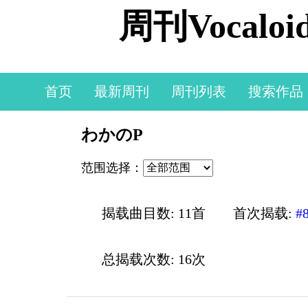
周刊Vocal
首页
最新周刊
周刊列表
搜索作品
わかのP
范围选择：
揭载曲目数: 11首
首次揭载:
#
总揭载次数: 16次