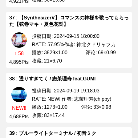
4,921Pts
37 : 【SynthesizerV】ロマンスの神様を歌ってもらっ
た【弦巻マキ・夏色花梨】
投稿日期: 2024-09-15 18:00:00
作者: 神北クドリャフカ
RATE: 57.95%
播放: 3829×1.00
评论: 69×0.99
↑ 58
收藏: 21×6.70
4,895Pts
38 : 透りすぎてく / 志茉理寿 feat.GUMI
投稿日期: 2024-09-19 19:18:03
作者: 志茉理寿(chippy)
RATE: NEW!!
播放: 1273×1.00
评论: 33×0.98
NEW!!
收藏: 83×17.44
4,688Pts
39 : ブルーライトターミナル / 初音ミク