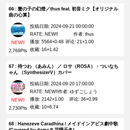
66 : 蟹の子の幻燈／thus feat. 初音ミク【オリジナル
曲の心算】
投稿日期: 2024-09-21 00:00:00
作者: thus
RATE: NEW!!
播放: 5564×0.48
评论: 21×1.00
NEW!!
收藏: 16×1.42
2,769Pts
67 : 待つわ （あみん） ／ ロサ（ROSA）・ついなち
ゃん （SynthesizerV）カバー
投稿日期: 2024-09-20 17:00:00
作者: ゆずごしょう
RATE: NEW!!
播放: 2142×1.00
评论: 36×0.99
NEW!!
收藏: 10×6.74
2,730Pts
68 : Hanezeve Caradhina / メイドインアビス劇中歌
(Covered by dama ft.花隈千冬)