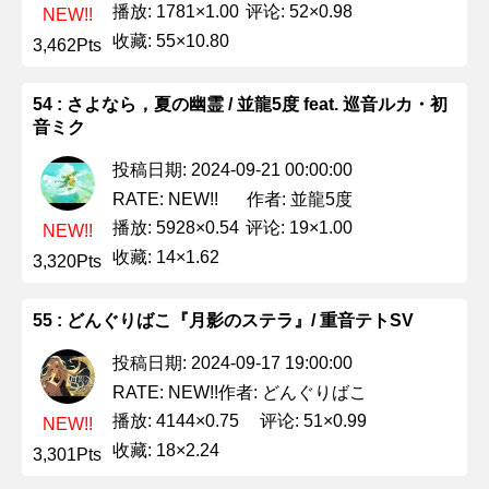
播放: 1781×1.00
评论: 52×0.98
NEW!!
收藏: 55×10.80
3,462Pts
54 : さよなら，夏の幽霊 / 並龍5度 feat. 巡音ルカ・初
音ミク
投稿日期: 2024-09-21 00:00:00
作者: 並龍5度
RATE: NEW!!
播放: 5928×0.54
评论: 19×1.00
NEW!!
收藏: 14×1.62
3,320Pts
55 : どんぐりばこ『月影のステラ』/ 重音テトSV
投稿日期: 2024-09-17 19:00:00
作者: どんぐりばこ
RATE: NEW!!
播放: 4144×0.75
评论: 51×0.99
NEW!!
收藏: 18×2.24
3,301Pts