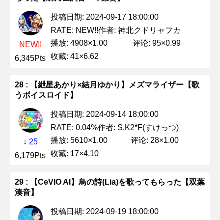
投稿日期: 2024-09-17 18:00:00
作者: 神北クドリャフカ
RATE: NEW!!
播放: 4908×1.00
评论: 95×0.99
NEW!!
收藏: 41×6.62
6,345Pts
28 : 【紲星あかり×結月ゆかり】メズマライザー【歌
うボイスロイド】
投稿日期: 2024-09-14 18:00:00
作者: S.K2*F(すけっつ)
RATE: 0.04%
播放: 5610×1.00
评论: 28×1.00
↓ 25
收藏: 17×4.10
6,179Pts
29 : 【CeVIO AI】鳥の詩(Lia)を歌ってもらった【双葉
湊音】
投稿日期: 2024-09-19 18:00:00