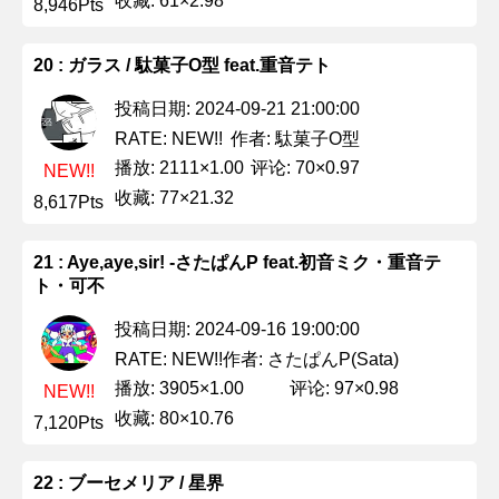
收藏: 61×2.98
8,946Pts
20 : ガラス / 駄菓子O型 feat.重音テト
投稿日期: 2024-09-21 21:00:00
作者: 駄菓子O型
RATE: NEW!!
播放: 2111×1.00
评论: 70×0.97
NEW!!
收藏: 77×21.32
8,617Pts
21 : Aye,aye,sir! -さたぱんP feat.初音ミク・重音テ
ト・可不
投稿日期: 2024-09-16 19:00:00
作者: さたぱんP(Sata)
RATE: NEW!!
播放: 3905×1.00
评论: 97×0.98
NEW!!
收藏: 80×10.76
7,120Pts
22 : ブーセメリア / 星界