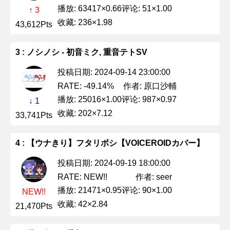
播放: 63417×0.66
评论: 51×1.00
↑ 3
收藏: 236×1.98
43,612Pts
3 : ノシノシ - 初音ミク, 重音テトSV
投稿日期: 2024-09-14 23:00:00
作者: 原口沙輔
RATE: -49.14%
播放: 25016×1.00
评论: 987×0.97
↓ 1
收藏: 202×7.12
33,741Pts
4 : 【ウナきり】フタリボシ【VOICEROIDカバー】
投稿日期: 2024-09-19 18:00:00
作者: seer
RATE: NEW!!
播放: 21471×0.95
评论: 90×1.00
NEW!!
收藏: 42×2.84
21,470Pts