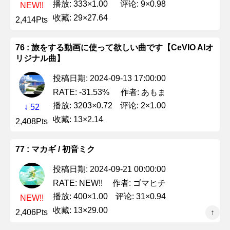
播放: 333×1.00
评论: 9×0.98
NEW!!
收藏: 29×27.64
2,414Pts
76 : 旅をする動画に使って欲しい曲です【CeVIO AIオ
リジナル曲】
投稿日期: 2024-09-13 17:00:00
作者: あもま
RATE: -31.53%
播放: 3203×0.72
评论: 2×1.00
↓ 52
收藏: 13×2.14
2,408Pts
77 : マカギ / 初音ミク
投稿日期: 2024-09-21 00:00:00
作者: ゴマヒチ
RATE: NEW!!
播放: 400×1.00
评论: 31×0.94
NEW!!
收藏: 13×29.00
2,406Pts
↑