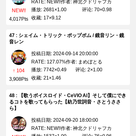
作者: 神北クドリャフカ
RATE: NEW!!
播放: 2681×1.00
评论: 70×0.98
NEW!!
收藏: 17×9.12
4,017Pts
47 : シェイム・トリック・ポップボム / 鏡音リン・鏡
音レン
投稿日期: 2024-09-14 20:00:00
作者: まめぼとる
RATE: 127.07%
播放: 7742×0.49
评论: 2×1.00
↑ 104
收藏: 21×1.46
3,908Pts
48 : 【歌うボイスロイド・CeVIO AI】そして僕にでき
るコトを歌ってもらった【紡乃世詞音・さとうささ
ら】
投稿日期: 2024-09-20 18:00:00
作者: 神北クドリャフカ
RATE: NEW!!