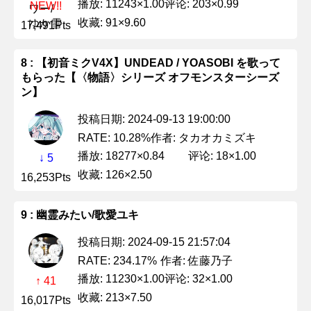
播放: 11243×1.00
评论: 203×0.99
NEW!!
收藏: 91×9.60
17,491Pts
8 : 【初音ミクV4X】UNDEAD / YOASOBI を歌って
もらった【〈物語〉シリーズ オフモンスターシーズ
ン】
投稿日期: 2024-09-13 19:00:00
作者: タカオカミズキ
RATE: 10.28%
播放: 18277×0.84
评论: 18×1.00
↓ 5
收藏: 126×2.50
16,253Pts
9 : 幽霊みたい/歌愛ユキ
投稿日期: 2024-09-15 21:57:04
作者: 佐藤乃子
RATE: 234.17%
播放: 11230×1.00
评论: 32×1.00
↑ 41
收藏: 213×7.50
16,017Pts