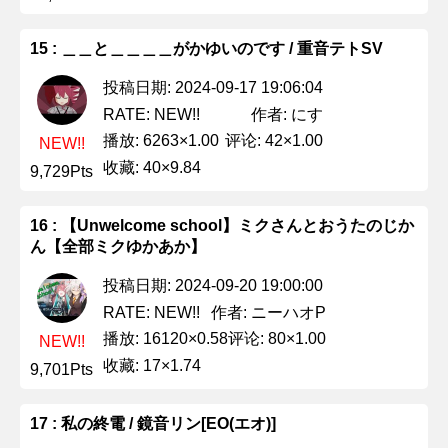
15 : ＿＿と＿＿＿＿がかゆいのです / 重音テトSV
投稿日期: 2024-09-17 19:06:04
作者: にす
RATE: NEW!!
播放: 6263×1.00
评论: 42×1.00
NEW!!
收藏: 40×9.84
9,729Pts
16 : 【Unwelcome school】ミクさんとおうたのじか
ん【全部ミクゆかあか】
投稿日期: 2024-09-20 19:00:00
作者: ニーハオP
RATE: NEW!!
播放: 16120×0.58
评论: 80×1.00
NEW!!
收藏: 17×1.74
9,701Pts
17 : 私の終電 / 鏡音リン[EO(エオ)]