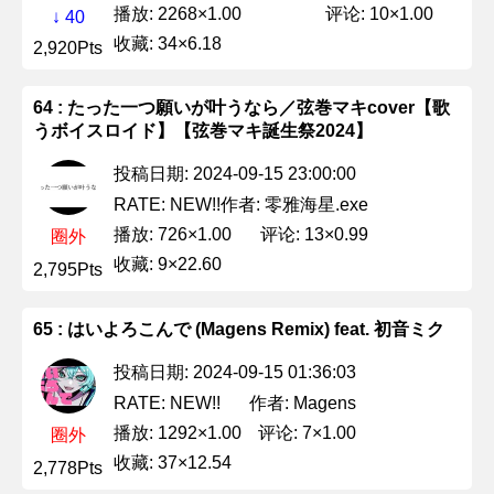
播放: 2268×1.00
评论: 10×1.00
↓ 40
收藏: 34×6.18
2,920Pts
64 : たった一つ願いが叶うなら／弦巻マキcover【歌
うボイスロイド】【弦巻マキ誕生祭2024】
投稿日期: 2024-09-15 23:00:00
作者: 零雅海星.exe
RATE: NEW!!
播放: 726×1.00
评论: 13×0.99
圈外
收藏: 9×22.60
2,795Pts
65 : はいよろこんで (Magens Remix) feat. 初音ミク
投稿日期: 2024-09-15 01:36:03
作者: Magens
RATE: NEW!!
播放: 1292×1.00
评论: 7×1.00
圈外
收藏: 37×12.54
2,778Pts