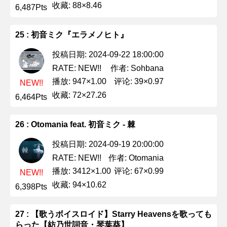
收藏: 88×8.46
6,487Pts
25 : 初音ミク『エラメノヒト』
投稿日期: 2024-09-22 18:00:00
作者: Sohbana
RATE: NEW!!
播放: 947×1.00
评论: 39×0.97
NEW!!
收藏: 72×27.26
6,464Pts
26 : Otomania feat. 初音ミク - 棘
投稿日期: 2024-09-19 20:00:00
作者: Otomania
RATE: NEW!!
播放: 3412×1.00
评论: 67×0.99
NEW!!
收藏: 94×10.62
6,398Pts
27 : 【歌うボイスロイド】Starry Heavensを歌っても
らった【紡乃世詞音・琴葉葵】