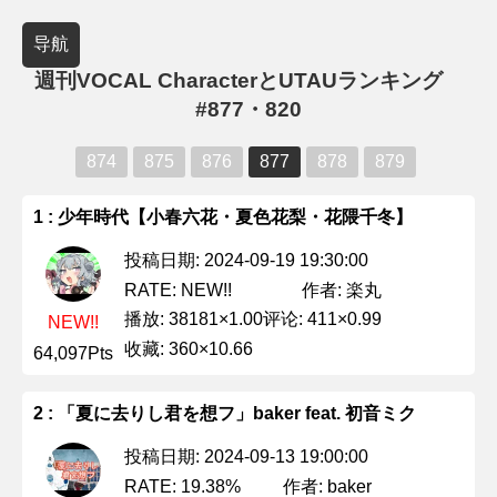
导航
週刊VOCAL CharacterとUTAUランキング
#877・820
874
875
876
877
878
879
1 : 少年時代【小春六花・夏色花梨・花隈千冬】
投稿日期: 2024-09-19 19:30:00
作者: 楽丸
RATE: NEW!!
播放: 38181×1.00
评论: 411×0.99
NEW!!
收藏: 360×10.66
64,097Pts
2 : 「夏に去りし君を想フ」baker feat. 初音ミク
投稿日期: 2024-09-13 19:00:00
作者: baker
RATE: 19.38%