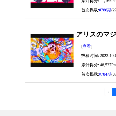
累计得分: 11,165Pt
首次揭载:
#788期
(2
アリスのマジ
查看
[
]
投稿时间: 2022-10-08
累计得分: 48,537Pt
首次揭载:
#784期
(3
‹