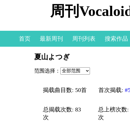
周刊Vocal
首页
最新周刊
周刊列表
搜索作品
夏山よつぎ
范围选择：
揭载曲目数: 50首
首次揭载:
#
总揭载次数: 83
总上榜次数: 
次
次