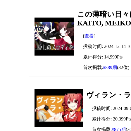
この薄暗い日々
KAITO, MEIK
查看
[
]
投稿时间: 2024-12-14 16
累计得分: 14,999Pts
首次揭载:
#889期
(32位)
ヴィラン・ラ
投稿时间: 2024-09-06
累计得分: 20,399Pt
首次揭载:
#875期
(3