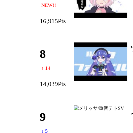
NEW!!
16,915Pts
8
↑ 14
14,039Pts
9
↓ 5