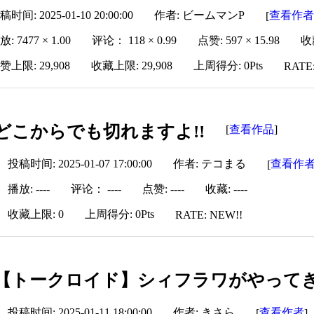
稿时间: 2025-01-10 20:00:00
作者: ビームマンP
查看作
[
: 7477 × 1.00
评论： 118 × 0.99
点赞: 597 × 15.98
收藏
赞上限: 29,908
收藏上限: 29,908
上周得分: 0Pts
RATE
どこからでも切れますよ!!
查看作品
[
]
投稿时间: 2025-01-07 17:00:00
作者: テコまる
查看作
[
播放: ----
评论： ----
点赞: ----
收藏: ----
收藏上限: 0
上周得分: 0Pts
RATE: NEW!!
【トークロイド】シィフラワがやって
投稿时间: 2025-01-11 18:00:00
作者: きさら
查看作者
[
]