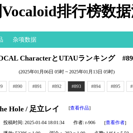
Vocaloid排行榜数
品
杂项数据
CAL CharacterとUTAUランキング #89
(2025年01月06日 05时 ~ 2025年01月13日 05时)
89
#890
#891
#892
#893
#894
#895
#
the Hole / 足立レイ
查看作品
[
]
投稿时间: 2025-01-04 18:01:34
作者: r-906
查看作者
[
]