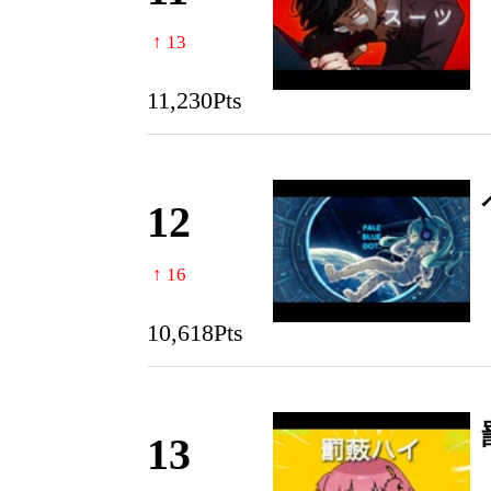
↑ 13
11,230Pts
12
↑ 16
10,618Pts
13