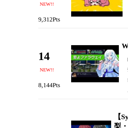
NEW!!
9,312Pts
14
NEW!!
8,144Pts
【S
梨