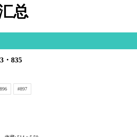
据汇总
3・835
896
#897