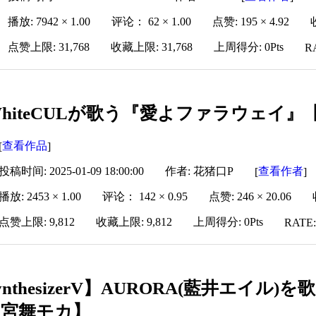
播放: 7942 × 1.00
评论： 62 × 1.00
点赞: 195 × 4.92
点赞上限: 31,768
收藏上限: 31,768
上周得分: 0Pts
R
WhiteCULが歌う『愛よファラウェイ
查看作品
[
]
投稿时间: 2025-01-09 18:00:00
作者: 花猪口P
查看作者
[
]
播放: 2453 × 1.00
评论： 142 × 0.95
点赞: 246 × 20.06
点赞上限: 9,812
收藏上限: 9,812
上周得分: 0Pts
RATE:
ynthesizerV】AURORA(藍井エイ
・宮舞モカ】