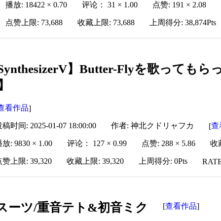
播放: 18422 × 0.70
评论： 31 × 1.00
点赞: 191 × 2.08
点赞上限: 73,688
收藏上限: 73,688
上周得分: 38,874Pts
SynthesizerV】Butter-Flyを歌
】
查看作品
]
稿时间: 2025-01-07 18:00:00
作者: 神北クドリャフカ
查
[
放: 9830 × 1.00
评论： 127 × 0.99
点赞: 288 × 5.86
收藏
赞上限: 39,320
收藏上限: 39,320
上周得分: 0Pts
RATE
スーツ/重音テト&初音ミク
查看作品
[
]