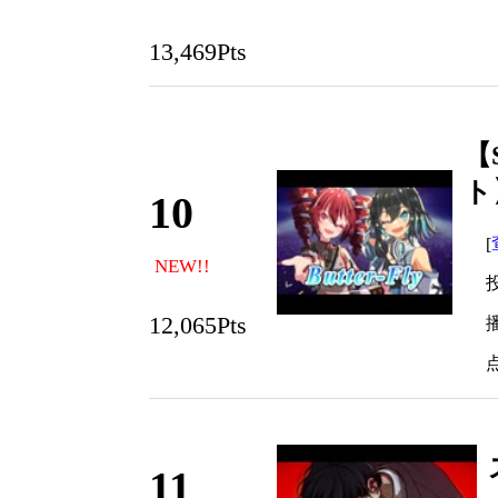
13,469Pts
【
ト
10
[
NEW!!
投
12,065Pts
播
点
11