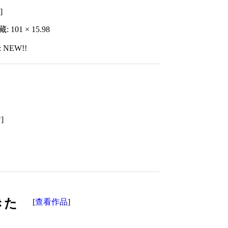
者
]
: 101 × 15.98
: NEW!!
者
]
きた
查看作品
[
]