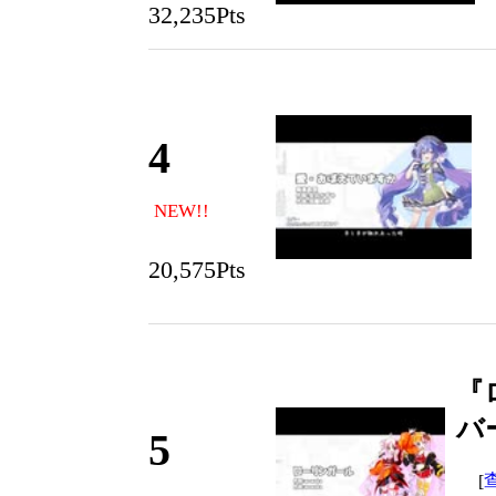
32,235Pts
4
NEW!!
20,575Pts
『
バ
5
[