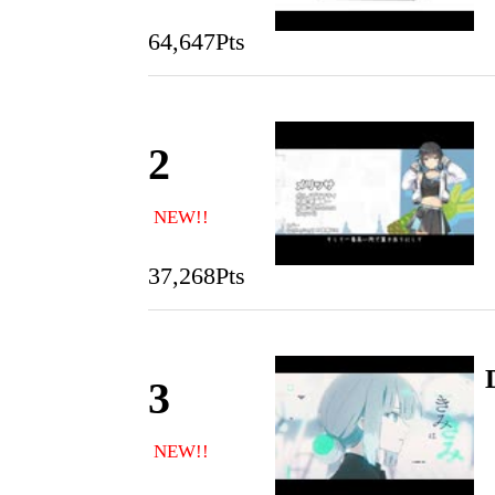
64,647Pts
2
NEW!!
37,268Pts
3
NEW!!