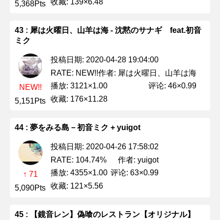
收藏: 139×6.48
5,368Pts
43 : 犀は火曜日、山羊は海 - 沈黙のサナギ feat.初音
ミク
投稿日期: 2020-04-28 19:04:00
作者: 犀は火曜日、山羊は海
RATE: NEW!!
播放: 3121×1.00
评论: 46×0.99
NEW!!
收藏: 176×11.28
5,151Pts
44 : 夢をみる島－初音ミク + yuigot
投稿日期: 2020-04-26 17:58:02
作者: yuigot
RATE: 104.74%
播放: 4355×1.00
评论: 63×0.99
↑ 71
收藏: 121×5.56
5,090Pts
45 : 【鏡音レン】偽喰のレストラン【オリジナル】