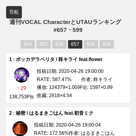
导航
週刊VOCAL CharacterとUTAUランキング
#657・599
654
655
656
657
658
659
1 : ボッカデラベリタ / 柊キライ feat.flower
投稿日期: 2020-04-26 19:00:00
作者: 柊キライ
RATE: 587.47%
播放: 124379×1.00
评论: 1597×0.99
↑ 29
收藏: 2818×4.54
138,753Pts
2 : 秘密 / はるまきごはん feat.初音ミク
投稿日期: 2020-04-26 19:00:04
作者: はるまきごはん
RATE: 172.56%