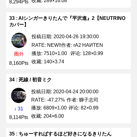
收藏: 289×16.08
8,294Pts
33 : AIシンガーきりたんで『平沢進』2【NEUTRINO
カバー】
投稿日期: 2020-04-26 19:30:00
作者: rA2 HAИTEN
RATE: NEW!!
播放: 7510×1.00
评论: 128×0.99
圈外
收藏: 140×3.74
8,160Pts
34 : 死線 / 初音ミク
投稿日期: 2020-04-24 20:00:00
作者: 獅子志司
RATE: -47.27%
播放: 6809×1.00
评论: 82×0.99
↓ 31
收藏: 204×6.00
8,114Pts
35 : ちゅーすればするほど好きになるきりたん