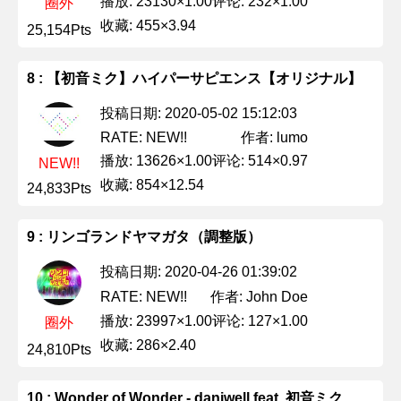
播放: 23130×1.00
评论: 232×1.00
圈外
收藏: 455×3.94
25,154Pts
8 : 【初音ミク】ハイパーサピエンス【オリジナル】
投稿日期: 2020-05-02 15:12:03
作者: lumo
RATE: NEW!!
播放: 13626×1.00
评论: 514×0.97
NEW!!
收藏: 854×12.54
24,833Pts
9 : リンゴランドヤマガタ（調整版）
投稿日期: 2020-04-26 01:39:02
作者: John Doe
RATE: NEW!!
播放: 23997×1.00
评论: 127×1.00
圈外
收藏: 286×2.40
24,810Pts
10 : Wonder of Wonder - daniwell feat. 初音ミク