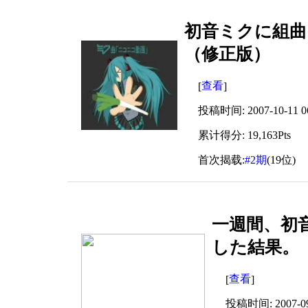
初音ミクに組曲
（修正版）
查看
[
]
投稿时间: 2007-10-11 06
累计得分: 19,163Pts
首次揭载:
#2期
(19位)
一週間、初
した結果。
查看
[
]
投稿时间: 2007-09-