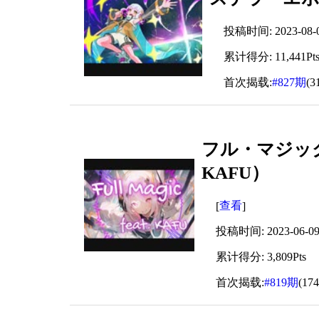
投稿时间: 2023-08-04
累计得分: 11,441Pt
首次揭载:
#827期
(3
フル・マジック / f
KAFU）
查看
[
]
投稿时间: 2023-06-09 
累计得分: 3,809Pts
首次揭载:
#819期
(17