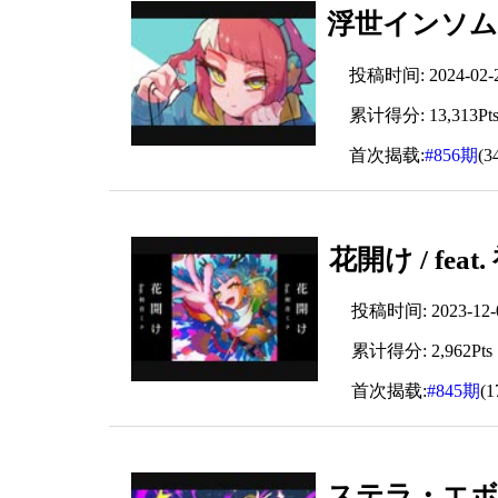
浮世インソムニア
投稿时间: 2024-02-23
累计得分: 13,313Pt
首次揭载:
#856期
(3
花開け / fea
投稿时间: 2023-12-08
累计得分: 2,962Pts
首次揭载:
#845期
(
ステラ・エボリュ