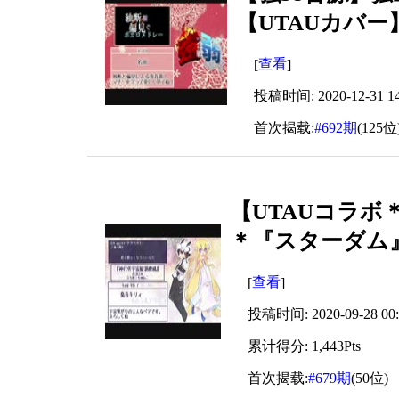
【UTAUカバー
查看
[
]
投稿时间: 2020-12-31 14
首次揭载:
#692期
(125位
【UTAUコラボ＊
＊『スターダム
查看
[
]
投稿时间: 2020-09-28 00:
累计得分: 1,443Pts
首次揭载:
#679期
(50位)