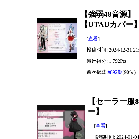
【強弱48音源】『
【UTAUカバー
查看
[
]
投稿时间: 2024-12-31 21:
累计得分: 1,792Pts
首次揭载:
#892期
(90位)
【セーラー服80音
ー】
查看
[
]
投稿时间: 2024-01-04 