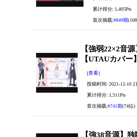
累计得分: 1,405Pts
首次揭载:
#849期
(10
【強弱22×2音
【UTAUカバー
查看
[
]
投稿时间: 2021-12-10 21
累计得分: 1,511Pts
首次揭载:
#741期
(74位)
【強38音源】