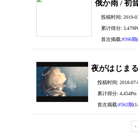
俄か雨 / 初
投稿时间: 2019-03-
累计得分: 3,479Pt
首次揭载:
#596期
夜がはじまる f
投稿时间: 2018-07-06
累计得分: 4,454Pts
首次揭载:
#562期
(
‹