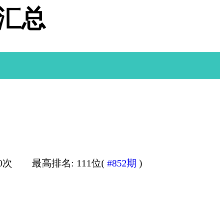
据汇总
0次
最高排名: 111位(
#852期
)