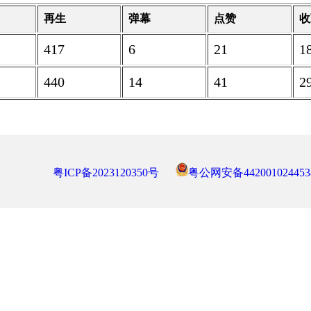
再生
弹幕
点赞
收
417
6
21
1
440
14
41
2
粤ICP备2023120350号
粤公网安备442001024453