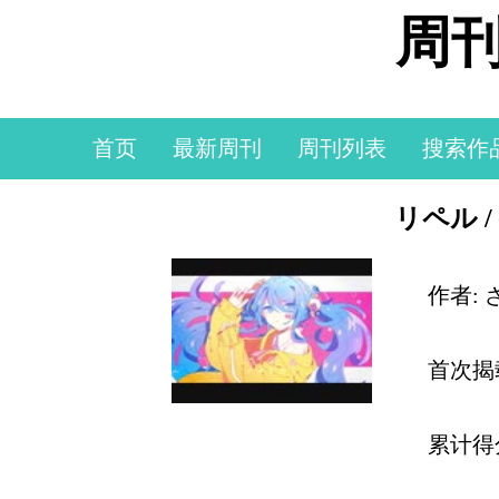
周刊
首页
最新周刊
周刊列表
搜索作
リペル 
作者: 
首次揭
累计得分: