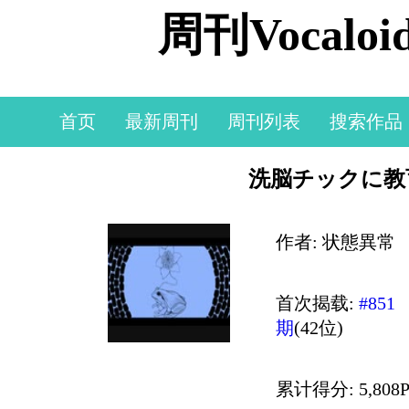
周刊Vocal
首页
最新周刊
周刊列表
搜索作品
洗脳チックに教
作者: 状態異常
首次揭载:
#851
期
(42位)
累计得分: 5,808P