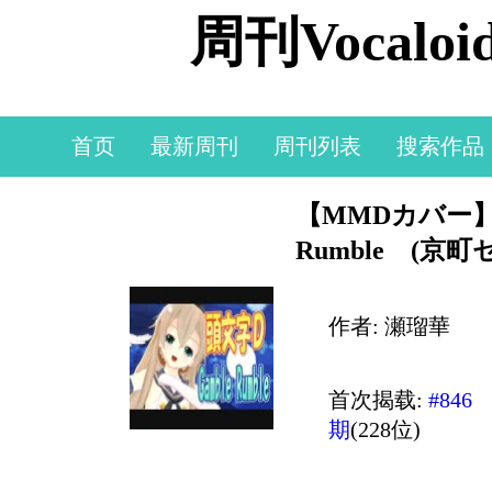
周刊Vocal
首页
最新周刊
周刊列表
搜索作品
【MMDカバー】 
Rumble (京町
作者: 瀬瑠華
首次揭载:
#846
期
(228位)