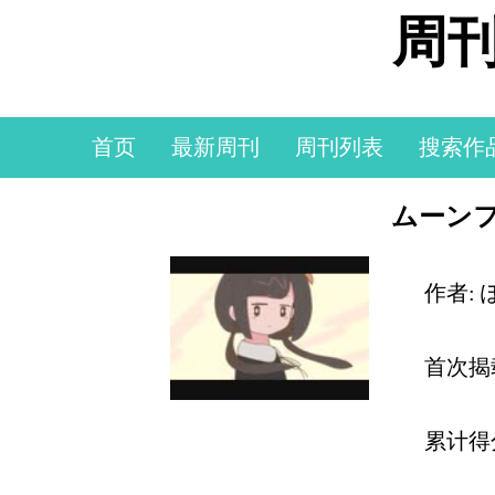
周刊
首页
最新周刊
周刊列表
搜索作
ムーンフ
作者: 
首次揭
累计得分: