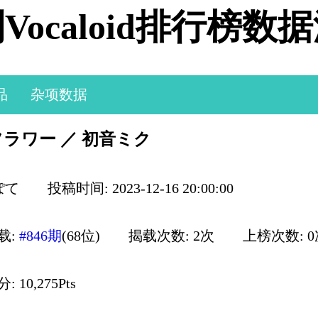
Vocaloid排行榜数
品
杂项数据
ラワー ／ 初音ミク
ぽて
投稿时间: 2023-12-16 20:00:00
载:
#846期
(68位)
揭载次数: 2次
上榜次数: 
 10,275Pts