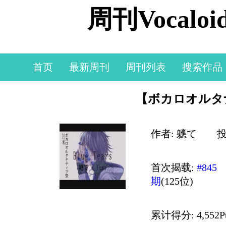
周刊Vocal
首页
最新周刊
周刊列表
搜索作品
【ボカロオルタナティ
作者: 軈て
投
首次揭载:
#845
期
(125位)
累计得分: 4,552P