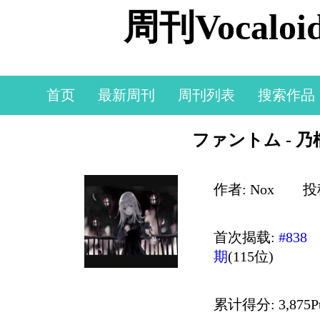
周刊Vocal
首页
最新周刊
周刊列表
搜索作品
ファントム - 乃楠依生
作者: Nox
投稿
首次揭载:
#838
期
(115位)
累计得分: 3,875P