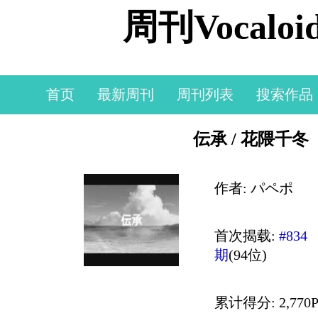
周刊Vocal
首页
最新周刊
周刊列表
搜索作品
伝承 / 花隈千冬
作者: パペポ
首次揭载:
#834
期
(94位)
累计得分: 2,770P