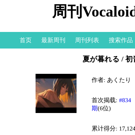
周刊Vocal
首页
最新周刊
周刊列表
搜索作品
夏が暮れる / 
作者: あくたり
首次揭载:
#834
期
(6位)
累计得分: 17,124