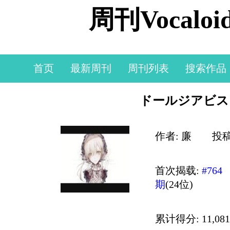
周刊Vocal
首页
最新周刊
周刊列表
搜索作品
ドールジアビス - 
作者: 廉
投稿时
首次揭载:
#764
期
(24位)
累计得分: 11,081